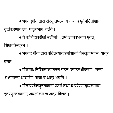
♦ भगवद्गीताद्वारा संस्कृतपठनाय तथा च पूर्वपठितांशानां
दृढीकरणाय एषः पाठ्यभागः वर्तते।
♦ ये कोविदापरीक्षां उत्तीर्णाः , तेषां ज्ञानवर्धनाय एतत्
शिक्षणकेन्द्रम् ।
♦ भगवद् गीता द्वारा पठितव्याकरणांशानां विस्तृताभ्यासः अत्र
वर्तते।
♦ गीतायाः निश्चिताध्यायस्य पठनं, कण्ठस्थीकरणं , तस्य
अध्यायस्य आधारेण चर्चा च अत्र भवति ।
♦ गीताप्रवेशपुस्तकानां पठनं तथा च प्रेरणादायकानाम्
इतरपुस्तकानाम् अवलोकनं च अत्र विद्यते।