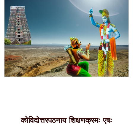
कोविदोत्तरपठनाय शिक्षणक्रमः एषः