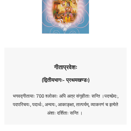
गीताप्रवेशः
(​
द्वितीयभागः- प्रथमखण्डः)
भगवद्गीतायाः 700 श्लोकाः अपि
अत्र संगृहीताः सन्ति ।
पदच्छेदः,
पदपरिचयः, पदार्थः, अन्वयः, आकाङ्क्षा, तात्पर्यम्, व्याकरणं च इत्येते
अंशाः दर्शिताः सन्ति ।