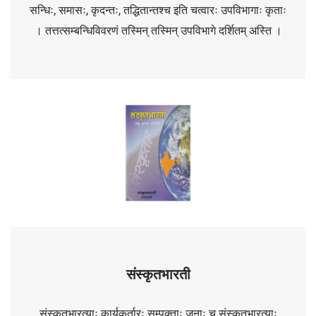
सन्धिः, समासः, कृदन्तः, तद्धितान्तश्च इति चत्वारः उपविभागाः कृताः
। तत्तत्सम्बन्धिविवरणं तस्मिन् तस्मिन् उपविभागे दर्शितम् अस्ति ।
संस्कृतभारती
संस्कृतभारत्याः कार्यकर्तारः सम्पृक्ताः जनाः च संस्कृतभारत्याः