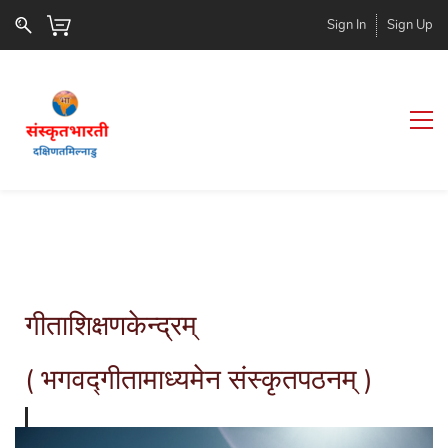
Sign In
Sign Up
गीताशिक्षणकेन्द्रम्
( भगवद्गीतामाध्यमेन संस्कृतपठनम् )