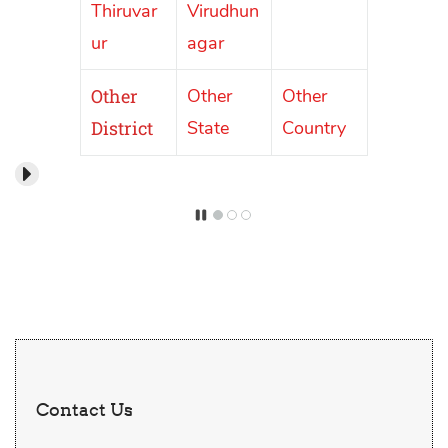
Kanyaku
Erode
Karur
mari
Nagapat
Mayiladu
Madurai
tinam/Ka
thurai
raikkal
Contact Us