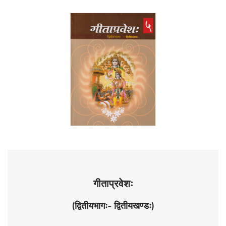
गीताप्रवेशः
(​
द्वितीयभागः- द्वितीयखण्डः)