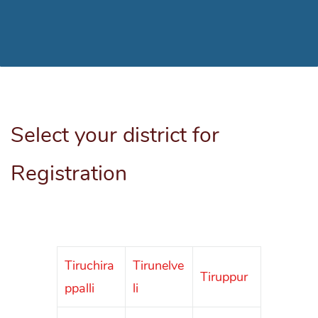
Select your district for
Registration
Coimbat
Ariyalur
Dindigul
ore